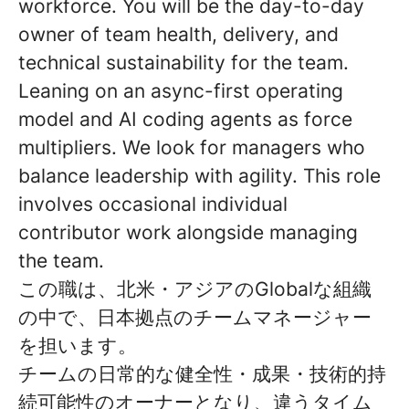
workforce. You will be the day-to-day
owner of team health, delivery, and
technical sustainability for the team.
Leaning on an async-first operating
model and AI coding agents as force
multipliers. We look for managers who
balance leadership with agility. This role
involves occasional individual
contributor work alongside managing
the team.
この職は、北米・アジアのGlobalな組織
の中で、日本拠点のチームマネージャー
を担います。
チームの日常的な健全性・成果・技術的持
続可能性のオーナーとなり、違うタイム