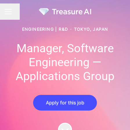
Share page
CAREER MENU
ENGINEERING | R&D
·
TOKYO, JAPAN
Manager, Software
Engineering —
Applications Group
Apply for this job